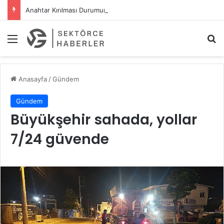
Anahtar Kırılması Durumunda Hızlı Ve Etkili Çözümler
Menü
A
Anasayfa
/
Gündem
Gündem
Büyükşehir sahada, yollar
7/24 güvende