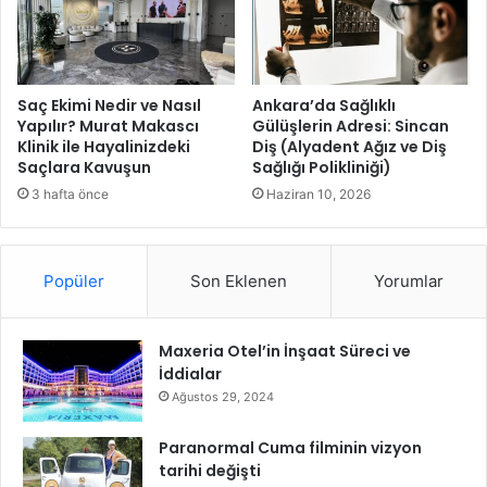
k
b
i
n
a
Saç Ekimi Nedir ve Nasıl
Ankara’da Sağlıklı
s
Yapılır? Murat Makascı
Gülüşlerin Adresi: Sincan
Klinik ile Hayalinizdeki
Diş (Alyadent Ağız ve Diş
ı
Saçlara Kavuşun
Sağlığı Polikliniği)
h
ı
3 hafta önce
Haziran 10, 2026
z
l
a
Popüler
Son Eklenen
Yorumlar
y
ü
k
Maxeria Otel’in İnşaat Süreci ve
s
İddialar
e
l
Ağustos 29, 2024
i
y
Paranormal Cuma filminin vizyon
o
tarihi değişti