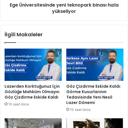
Ege Üniversitesinde yeni teknopark binası hızla
e
s
n
yükseliyor
i
i
t
b
e
i
s
İlgili Makaleler
r
i
d
n
ö
d
n
e
e
y
m
e
n
i
t
Lazerden Korktuğunuz İçin
Göz Çizdirme Eskide Kaldı:
e
Gözlüğe Mahkûm Olmayın:
Görme Kusurlarının
k
Göz Çizdirme Eskide Kaldı
Tedavisinde Yeni Nesil
n
Lazer Dönemi
10 saat önce
o
10 saat önce
p
a
r