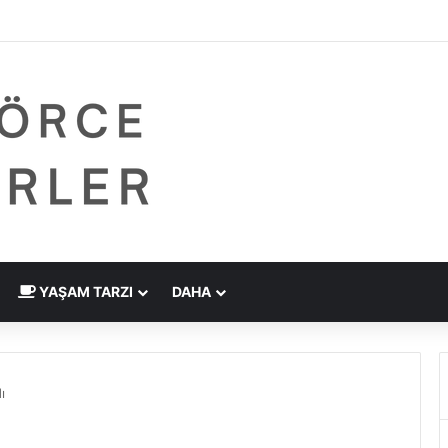
 Çizdirme Eskide Kaldı: Görme Kusurlarının Tedavisinde Yeni Nesil Laz
YAŞAM TARZI
DAHA
ı