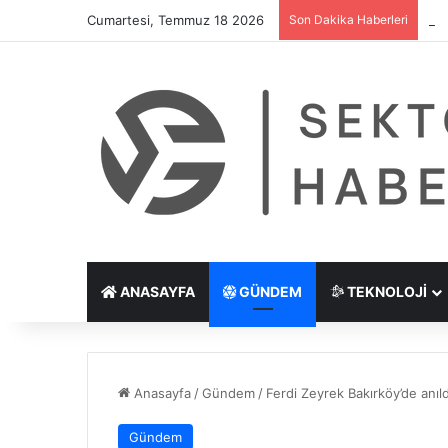
Cumartesi, Temmuz 18 2026
Son Dakika Haberleri
Göz
ANASAYFA
GÜNDEM
TEKNOLOJI
Anasayfa
/
Gündem
/
Ferdi Zeyrek Bakırköy’de anıld
Gündem