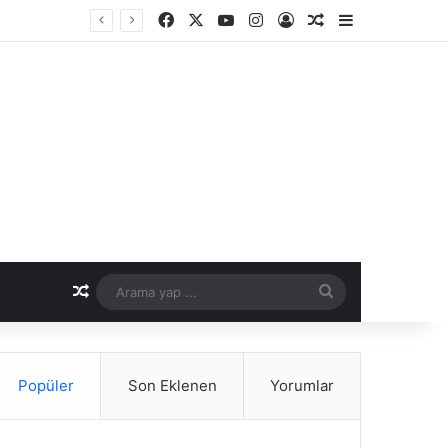
Facebook
X
YouTube
Instagram
Kayıt Ol
Rastgele Makale
Kenar Bölme
er Dönemi
Rastgele Makale
Arama
yap
...
Popüler
Son Eklenen
Yorumlar