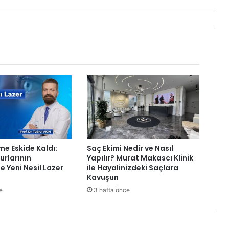
l
e
d
i
y
e
s
i
’
n
d
e
n
F
me Eskide Kaldı:
Saç Ekimi Nedir ve Nasıl
e
rlarının
Yapılır? Murat Makascı Klinik
r
e Yeni Nesil Lazer
ile Hayalinizdeki Saçlara
d
Kavuşun
i
e
3 hafta önce
Z
e
y
r