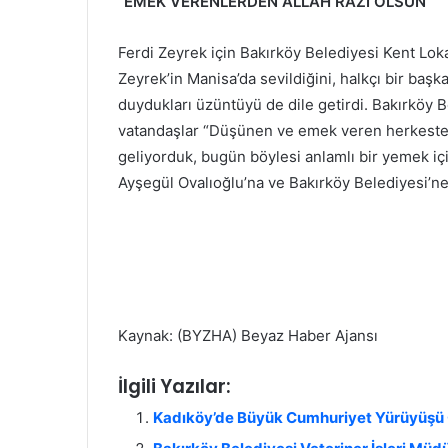
“EMEK VERENLERDEN ALLAH RAZI OLSUN”
Ferdi Zeyrek için Bakırköy Belediyesi Kent Loka
Zeyrek’in Manisa’da sevildiğini, halkçı bir baş
duydukları üzüntüyü de dile getirdi. Bakırköy 
vatandaşlar “Düşünen ve emek veren herkesten 
geliyorduk, bugün böylesi anlamlı bir yemek iç
Ayşegül Ovalıoğlu’na ve Bakırköy Belediyesi’n
Kaynak: (BYZHA) Beyaz Haber Ajansı
İlgili Yazılar:
Kadıköy’de Büyük Cumhuriyet Yürüyüşü 