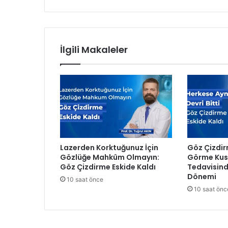
e
r
d
i
Z
İlgili Makaleler
e
y
r
e
k
a
n
ı
s
Lazerden Korktuğunuz İçin
Göz Çizdir
ı
Gözlüğe Mahkûm Olmayın:
Görme Kusu
n
Göz Çizdirme Eskide Kaldı
Tedavisind
a
Dönemi
10 saat önce
l
10 saat önc
o
k
m
a