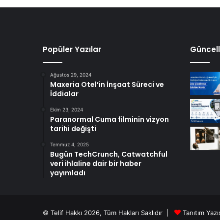
h
a
y
r
ı
Popüler Yazılar
Güncell
Ağustos 29, 2024
Maxeria Otel’in İnşaat Süreci ve
İddialar
Ekim 23, 2024
Paranormal Cuma filminin vizyon
tarihi değişti
Temmuz 4, 2025
Bugün TechCrunch, Catwatchful
veri ihlaline dair bir haber
yayımladı
© Telif Hakkı 2026, Tüm Hakları Saklıdır |
Tanıtım Yazıs