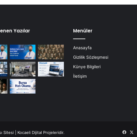
e
k
a
n
ı
enen Yazılar
Menüler
s
ı
Anasayfa
n
a
Gizlilik Sözleşmesi
y
Künye Bilgileri
e
m
İletişim
e
k
i
k
r
a
m
ı
ı Sitesi |
Kocaeli Dijital
Projeleridir.
Face
X