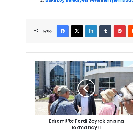
Bakırköy Belediyesi Veteriner İşleri Mü
Facebook
X
LinkedIn
Tumblr
Pinterest
Paylaş
E
d
r
e
m
i
t
’
t
Edremit’te Ferdi Zeyrek anısına
e
lokma hayrı
F