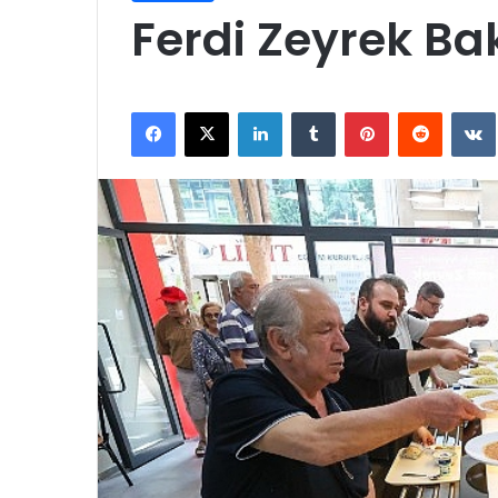
Ferdi Zeyrek Bak
Facebook
X
LinkedIn
Tumblr
Pinterest
Reddit
VK