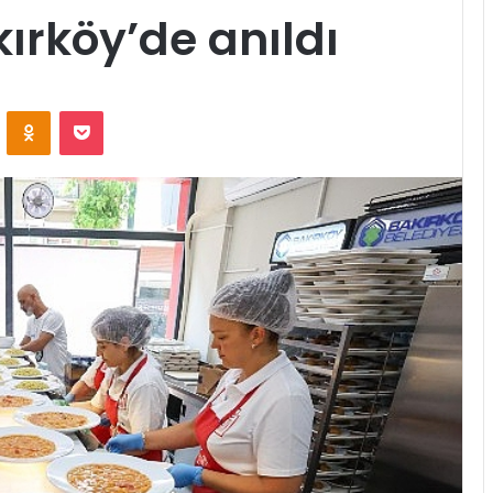
ırköy’de anıldı
ontakte
Odnoklassniki
Pocket