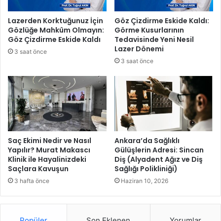
n
ü
t
v
Lazerden Korktuğunuz İçin
Göz Çizdirme Eskide Kaldı:
ı
e
Gözlüğe Mahkûm Olmayın:
Görme Kusurlarının
Y
n
Göz Çizdirme Eskide Kaldı
Tedavisinde Yeni Nesil
o
l
Lazer Dönemi
3 saat önce
l
i
3 saat önce
l
k
a
v
r
e
ı
d
n
e
d
n
a
e
K
t
Saç Ekimi Nedir ve Nasıl
Ankara’da Sağlıklı
o
i
Yapılır? Murat Makascı
Gülüşlerin Adresi: Sincan
n
Klinik ile Hayalinizdeki
Diş (Alyadent Ağız ve Diş
m
Saçlara Kavuşun
Sağlığı Polikliniği)
f
t
o
o
3 hafta önce
Haziran 10, 2026
r
p
u
l
Y
a
Popüler
Son Eklenen
Yorumlar
ü