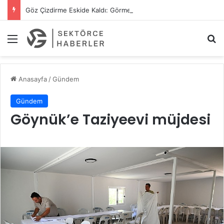
Göz Çizdirme Eskide Kaldı: Görme Kusurlarının Tedavisinde Yeni Nesil Lazer Dönemi
Menü
A
Anasayfa
/
Gündem
Gündem
Göynük’e Taziyeevi müjdesi