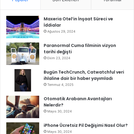
n
k
t
s
ı
Maxeria Otel’in İnşaat Süreci ve
e
s
İddialar
l
ı
t
Ağustos 29, 2024
i
y
Paranormal Cuma filminin vizyon
o
tarihi değişti
r
Ekim 23, 2024
Bugün TechCrunch, Catwatchful veri
ihlaline dair bir haber yayımladı
Temmuz 4, 2025
Otomatik Arabanın Avantajları
Nelerdir?
Mayıs 30, 2024
iPhone Ücretsiz Pil Değişimi Nasıl Olur?
Mayıs 30, 2024