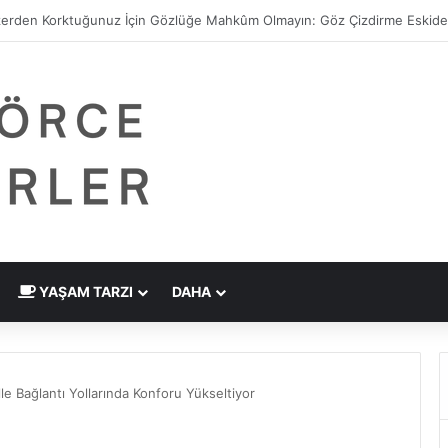
 Çizdirme Eskide Kaldı: Görme Kusurlarının Tedavisinde Yeni Nesil Laz
YAŞAM TARZI
DAHA
le Bağlantı Yollarında Konforu Yükseltiyor