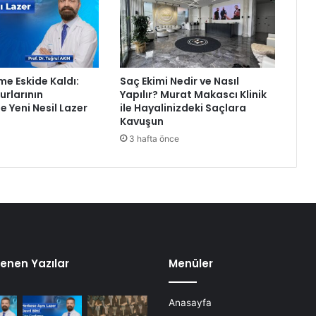
d
e
s
i
me Eskide Kaldı:
Saç Ekimi Nedir ve Nasıl
rlarının
Yapılır? Murat Makascı Klinik
e Yeni Nesil Lazer
ile Hayalinizdeki Saçlara
Kavuşun
3 hafta önce
enen Yazılar
Menüler
Anasayfa