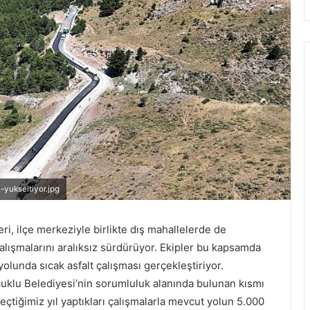
-yukseltiyor.jpg
ri, ilçe merkeziyle birlikte dış mahallelerde de
çalışmalarını aralıksız sürdürüyor. Ekipler bu kapsamda
 yolunda sıcak asfalt çalışması gerçekleştiriyor.
lçuklu Belediyesi’nin sorumluluk alanında bulunan kısmı
çtiğimiz yıl yaptıkları çalışmalarla mevcut yolun 5.000