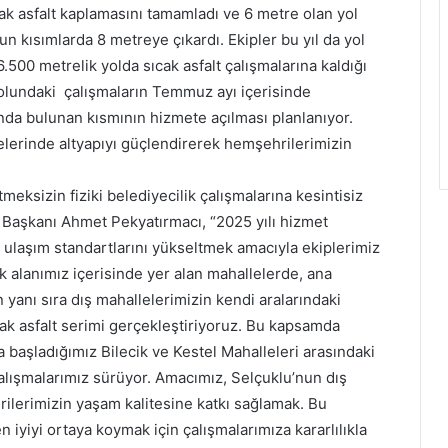
cak asfalt kaplamasını tamamladı ve 6 metre olan yol
un kısımlarda 8 metreye çıkardı. Ekipler bu yıl da yol
.500 metrelik yolda sıcak asfalt çalışmalarına kaldığı
yolundaki çalışmaların Temmuz ayı içerisinde
da bulunan kısmının hizmete açılması planlanıyor.
elerinde altyapıyı güçlendirerek hemşehrilerimizin
eksizin fiziki belediyecilik çalışmalarına kesintisiz
 Başkanı Ahmet Pekyatırmacı, “2025 yılı hizmet
ulaşım standartlarını yükseltmek amacıyla ekiplerimiz
k alanımız içerisinde yer alan mahallelerde, ana
yanı sıra dış mahallelerimizin kendi aralarındaki
ıcak asfalt serimi gerçekleştiriyoruz. Bu kapsamda
na başladığımız Bilecik ve Kestel Mahalleleri arasındaki
lışmalarımız sürüyor. Amacımız, Selçuklu’nun dış
ilerimizin yaşam kalitesine katkı sağlamak. Bu
n iyiyi ortaya koymak için çalışmalarımıza kararlılıkla