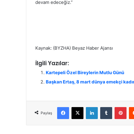
devam edeceğiz.”
Kaynak: (BYZHA) Beyaz Haber Ajansı
İlgili Yazılar:
Kartepeli Özel Bireylerin Mutlu Günü
Başkan Ertaş, 8 mart dünya emekçi kadın
Facebook
X
LinkedIn
Tumblr
Pinterest
Paylaş