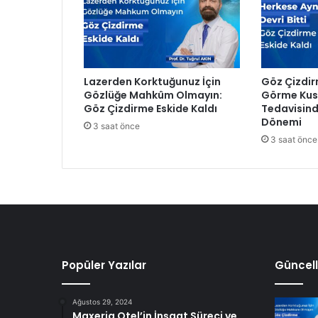
i
B
i
r
E
Lazerden Korktuğunuz İçin
Göz Çizdir
m
Gözlüğe Mahkûm Olmayın:
Görme Kusu
r
Göz Çizdirme Eskide Kaldı
Tedavisind
e
Dönemi
3 saat önce
K
3 saat önce
a
d
a
r
K
a
p
a
t
Popüler Yazılar
Güncell
ı
l
Ağustos 29, 2024
d
Maxeria Otel’in İnşaat Süreci ve