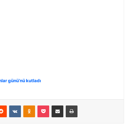
lar günü’nü kutladı
Reddit
VKontakte
Odnoklassniki
Pocket
E-Posta ile paylaş
Yazdır