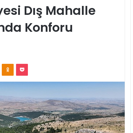
yesi Dış Mahalle
ında Konforu
ontakte
Odnoklassniki
Pocket