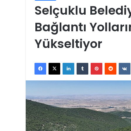
Selçuklu Beledi
Bağlantı Yollar
Yükseltiyor
Facebook
X
LinkedIn
Tumblr
Pinterest
Reddit
VK