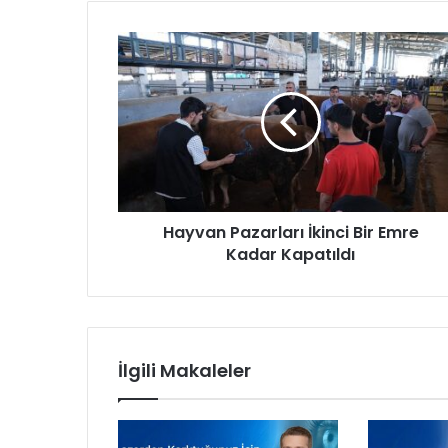
H
a
y
v
a
n
P
a
z
Hayvan Pazarları İkinci Bir Emre
a
Kadar Kapatıldı
r
l
a
r
ı
İ
İlgili Makaleler
k
i
n
c