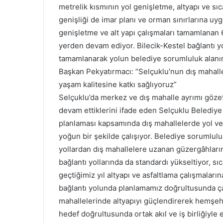
metrelik kısmının yol genişletme, altyapı ve sı
genişliği de imar planı ve orman sınırlarına uyg
genişletme ve alt yapı çalışmaları tamamlanan 6
yerden devam ediyor. Bilecik-Kestel bağlantı 
tamamlanarak yolun belediye sorumluluk alanın
Başkan Pekyatırmacı: “Selçuklu’nun dış mahall
yaşam kalitesine katkı sağlıyoruz”
Selçuklu’da merkez ve dış mahalle ayrımı gözetm
devam ettiklerini ifade eden Selçuklu Belediye
planlaması kapsamında dış mahallelerde yol ve 
yoğun bir şekilde çalışıyor. Belediye sorumlulu
yollardan dış mahallelere uzanan güzergâhların 
bağlantı yollarında da standardı yükseltiyor, s
geçtiğimiz yıl altyapı ve asfaltlama çalışmaları
bağlantı yolunda planlamamız doğrultusunda ça
mahallelerinde altyapıyı güçlendirerek hemşehr
hedef doğrultusunda ortak akıl ve iş birliğiyle e