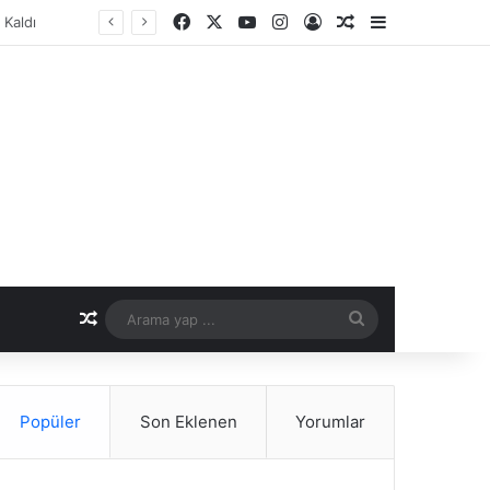
Facebook
X
YouTube
Instagram
Kayıt Ol
Rastgele Makale
Kenar Bölme
er Dönemi
Rastgele Makale
Arama
yap
...
Popüler
Son Eklenen
Yorumlar