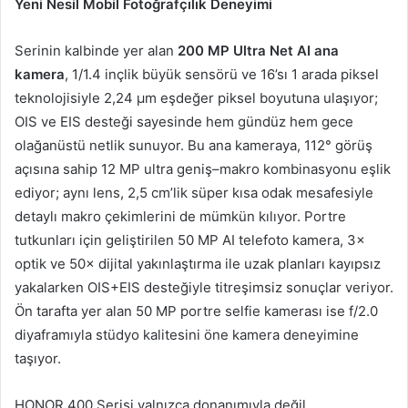
Yeni Nesil Mobil Fotoğrafçılık Deneyimi
Serinin kalbinde yer alan
200 MP Ultra Net AI ana
kamera
, 1/1.4 inçlik büyük sensörü ve 16’sı 1 arada piksel
teknolojisiyle 2,24 µm eşdeğer piksel boyutuna ulaşıyor;
OIS ve EIS desteği sayesinde hem gündüz hem gece
olağanüstü netlik sunuyor. Bu ana kameraya, 112° görüş
açısına sahip 12 MP ultra geniş–makro kombinasyonu eşlik
ediyor; aynı lens, 2,5 cm’lik süper kısa odak mesafesiyle
detaylı makro çekimlerini de mümkün kılıyor. Portre
tutkunları için geliştirilen 50 MP AI telefoto kamera, 3×
optik ve 50× dijital yakınlaştırma ile uzak planları kayıpsız
yakalarken OIS+EIS desteğiyle titreşimsiz sonuçlar veriyor.
Ön tarafta yer alan 50 MP portre selfie kamerası ise f/2.0
diyaframıyla stüdyo kalitesini öne kamera deneyimine
taşıyor.
HONOR 400 Serisi yalnızca donanımıyla değil,