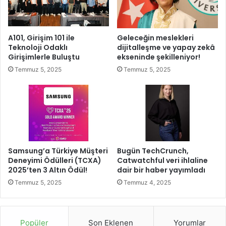
K
m
e
g
s
a
A101, Girişim 101 ile
Geleceğin meslekleri
i
z
Teknoloji Odaklı
dijitalleşme ve yapay zekâ
n
i
Girişimlerle Buluştu
ekseninde şekilleniyor!
t
l
Temmuz 5, 2025
Temmuz 5, 2025
i
e
s
r
i
l
i
y
o
r
Samsung’a Türkiye Müşteri
Bugün TechCrunch,
Deneyimi Ödülleri (TCXA)
Catwatchful veri ihlaline
2025’ten 3 Altın Ödül!
dair bir haber yayımladı
Temmuz 5, 2025
Temmuz 4, 2025
Popüler
Son Eklenen
Yorumlar