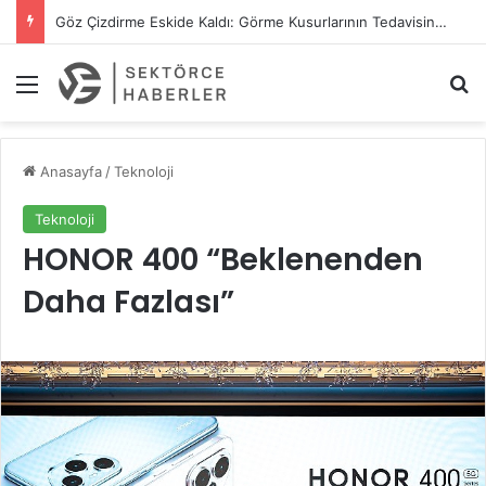
Göz Çizdirme Eskide Kaldı: Görme Kusurlarının Tedavisinde Yeni Nesil Lazer Dönemi
Menü
A
Anasayfa
/
Teknoloji
Teknoloji
HONOR 400 “Beklenenden
Daha Fazlası”