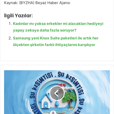
Kaynak: (BYZHA) Beyaz Haber Ajansı
İlgili Yazılar:
Kadınlar mı yoksa erkekler mi alacakları hediyeyi
yapay zekaya daha fazla soruyor?
Samsung yeni Knox Suite paketleri ile artık her
ölçekten şirketin farklı ihtiyaçlarını karşılıyor
2
0
0
0
E
v
l
e