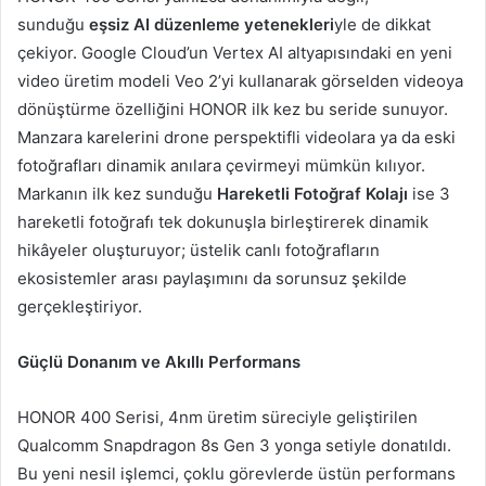
sunduğu
eşsiz AI düzenleme yetenekleri
yle de dikkat
çekiyor. Google Cloud’un Vertex AI altyapısındaki en yeni
video üretim modeli Veo 2’yi kullanarak görselden videoya
dönüştürme özelliğini HONOR ilk kez bu seride sunuyor.
Manzara karelerini drone perspektifli videolara ya da eski
fotoğrafları dinamik anılara çevirmeyi mümkün kılıyor.
Markanın ilk kez sunduğu
Hareketli Fotoğraf Kolajı
ise 3
hareketli fotoğrafı tek dokunuşla birleştirerek dinamik
hikâyeler oluşturuyor; üstelik canlı fotoğrafların
ekosistemler arası paylaşımını da sorunsuz şekilde
gerçekleştiriyor.
Güçlü Donanım ve Akıllı Performans
HONOR 400 Serisi, 4nm üretim süreciyle geliştirilen
Qualcomm Snapdragon 8s Gen 3 yonga setiyle donatıldı.
Bu yeni nesil işlemci, çoklu görevlerde üstün performans