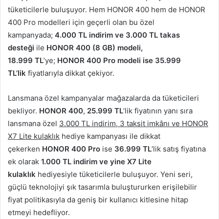
tüketicilerle buluşuyor. Hem HONOR 400 hem de HONOR
400 Pro modelleri için geçerli olan bu özel
kampanyada;
4.000 TL indirim ve 3.000 TL takas
desteği
ile
HONOR 400 (8 GB) modeli,
18.999
TL
’ye;
HONOR 400 Pro modeli ise 35.999
TL’lik
fiyatlarıyla dikkat çekiyor.
Lansmana özel kampanyalar mağazalarda da tüketicileri
bekliyor.
HONOR 400
,
25.999 TL
’lik fiyatının yanı sıra
lansmana özel
3.000 TL indirim, 3 taksit imkânı ve HONOR
X7 Lite kulaklık
hediye kampanyası ile dikkat
çekerken
HONOR 400 Pro
ise
36.999 TL
‘lik satış fiyatına
ek olarak
1.000 TL indirim ve yine X7 Lite
kulaklık
hediyesiyle tüketicilerle buluşuyor. Yeni seri,
güçlü teknolojiyi şık tasarımla buluştururken erişilebilir
fiyat politikasıyla da geniş bir kullanıcı kitlesine hitap
etmeyi hedefliyor.