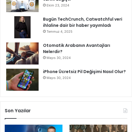
a
Ekim 23, 2024
h
i
Bugün TechCrunch, Catwatchful veri
p
ihlaline dair bir haber yayımladı
l
Temmuz 4, 2025
i
ğ
Otomatik Arabanın Avantajları
i
Nelerdir?
n
Mayıs 30, 2024
d
e
iPhone Ücretsiz Pil Değişimi Nasıl Olur?
M
Mayıs 30, 2024
a
s
a
y
a
Y
Son Yazılar
a
t
ı