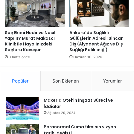
d
l
i
a
d
e
s
Saç Ekimi Nedir ve Nasıl
Ankara’da Sağlıklı
s
Yapılır? Murat Makascı
Gülüşlerin Adresi: Sincan
Klinik ile Hayalinizdeki
Diş (Alyadent Ağız ve Diş
o
Saçlara Kavuşun
Sağlığı Polikliniği)
T
ü
3 hafta önce
Haziran 10, 2026
r
k
i
Popüler
Son Eklenen
Yorumlar
y
e
’
Maxeria Otel’in İnşaat Süreci ve
n
İddialar
i
n
Ağustos 29, 2024
E
v
Paranormal Cuma filminin vizyon
S
tarihi değişti