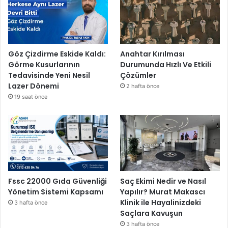
r
ı
l
d
ı
Göz Çizdirme Eskide Kaldı:
Anahtar Kırılması
Görme Kusurlarının
Durumunda Hızlı Ve Etkili
Tedavisinde Yeni Nesil
Çözümler
Lazer Dönemi
2 hafta önce
19 saat önce
Fssc 22000 Gıda Güvenliği
Saç Ekimi Nedir ve Nasıl
Yönetim Sistemi Kapsamı
Yapılır? Murat Makascı
Klinik ile Hayalinizdeki
3 hafta önce
Saçlara Kavuşun
3 hafta önce