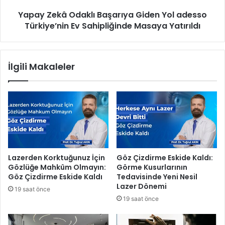
ü
â
a
Yapay Zekâ Odaklı Başarıya Giden Yol adesso
O
m
Türkiye’nin Ev Sahipliğinde Masaya Yatırıldı
d
a
a
ç
k
l
l
İlgili Makaleler
ı
ı
y
B
a
a
z
ş
ı
a
l
r
ı
ı
m
y
ç
a
Lazerden Korktuğunuz İçin
Göz Çizdirme Eskide Kaldı:
ö
G
Gözlüğe Mahkûm Olmayın:
Görme Kusurlarının
k
i
Göz Çizdirme Eskide Kaldı
Tedavisinde Yeni Nesil
e
d
Lazer Dönemi
19 saat önce
r
e
19 saat önce
t
n
i
Y
l
o