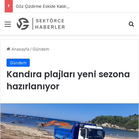
Göz Çizdirme Eskide Kaldı: Görme Kusurlarının Tedavisinde Yeni Nesil Lazer Dönemi
Menü
A
Anasayfa
/
Gündem
Gündem
Kandıra plajları yeni sezona
hazırlanıyor