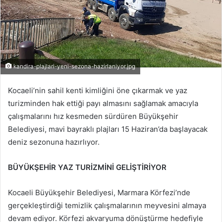
kandira-plajlari-yeni-sezona-hazirlaniyor.jpg
Kocaeli’nin sahil kenti kimliğini öne çıkarmak ve yaz
turizminden hak ettiği payı almasını sağlamak amacıyla
çalışmalarını hız kesmeden sürdüren Büyükşehir
Belediyesi, mavi bayraklı plajları 15 Haziran’da başlayacak
deniz sezonuna hazırlıyor.
BÜYÜKŞEHİR YAZ TURİZMİNİ GELİŞTİRİYOR
Kocaeli Büyükşehir Belediyesi, Marmara Körfezi’nde
gerçekleştirdiği temizlik çalışmalarının meyvesini almaya
devam ediyor. Körfezi akvaryuma dönüştürme hedefiyle