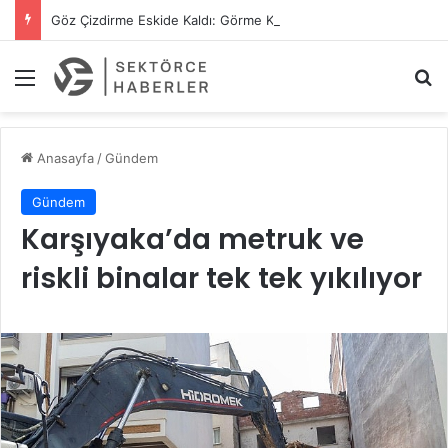
Göz Çizdirme Eskide Kaldı: Görme Kusurlarının Tedavisinde Yeni Nesil Lazer Dönemi
Menü
A
Anasayfa
/
Gündem
Gündem
Karşıyaka’da metruk ve
riskli binalar tek tek yıkılıyor