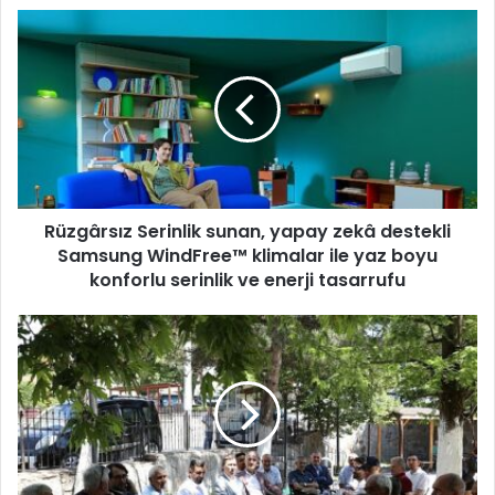
R
ü
z
g
â
r
s
ı
z
Rüzgârsız Serinlik sunan, yapay zekâ destekli
S
Samsung WindFree™ klimalar ile yaz boyu
e
r
konforlu serinlik ve enerji tasarrufu
i
n
İ
l
n
i
e
k
g
s
ö
u
l
n
B
a
e