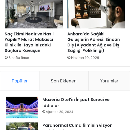
m
r
s
ü
u
M
n
a
g
h
W
a
Saç Ekimi Nedir ve Nasıl
Ankara’da Sağlıklı
i
l
Yapılır? Murat Makascı
Gülüşlerin Adresi: Sincan
n
Klinik ile Hayalinizdeki
Diş (Alyadent Ağız ve Diş
l
Saçlara Kavuşun
Sağlığı Polikliniği)
d
e
F
s
3 hafta önce
Haziran 10, 2026
r
i
e
n
e
e
Popüler
Son Eklenen
Yorumlar
™
H
k
i
l
z
i
Maxeria Otel’in İnşaat Süreci ve
m
m
İddialar
e
a
t
Ağustos 29, 2024
l
H
a
a
Paranormal Cuma filminin vizyon
r