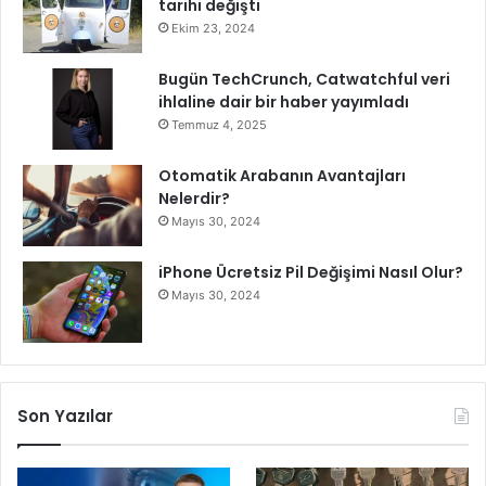
m
tarihi değişti
i
l
Ekim 23, 2024
l
e
e
s
Bugün TechCrunch, Catwatchful veri
y
i
ihlaline dair bir haber yayımladı
a
Temmuz 4, 2025
z
b
Otomatik Arabanın Avantajları
o
Nelerdir?
y
Mayıs 30, 2024
u
k
iPhone Ücretsiz Pil Değişimi Nasıl Olur?
o
n
Mayıs 30, 2024
f
o
r
l
u
Son Yazılar
s
e
r