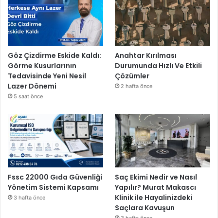
i
n
l
i
k
Göz Çizdirme Eskide Kaldı:
Anahtar Kırılması
v
Görme Kusurlarının
Durumunda Hızlı Ve Etkili
e
Tedavisinde Yeni Nesil
Çözümler
e
Lazer Dönemi
2 hafta önce
n
5 saat önce
e
r
j
i
t
a
s
a
Fssc 22000 Gıda Güvenliği
Saç Ekimi Nedir ve Nasıl
r
Yönetim Sistemi Kapsamı
Yapılır? Murat Makascı
r
Klinik ile Hayalinizdeki
3 hafta önce
u
Saçlara Kavuşun
f
3 hafta önce