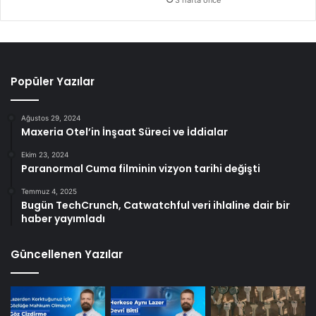
u
Popüler Yazılar
Ağustos 29, 2024
Maxeria Otel’in İnşaat Süreci ve İddialar
Ekim 23, 2024
Paranormal Cuma filminin vizyon tarihi değişti
Temmuz 4, 2025
Bugün TechCrunch, Catwatchful veri ihlaline dair bir
haber yayımladı
Güncellenen Yazılar