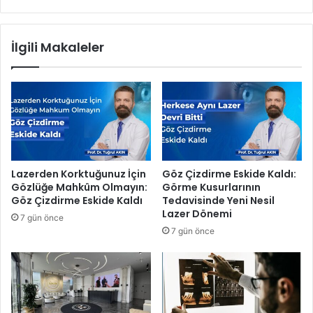
n
r
u
o
2
y
İlgili Makaleler
0
u
2
n
5
u
Y
y
ı
a
l
r
ı
ı
Y
y
o
ı
Lazerden Korktuğunuz İçin
Göz Çizdirme Eskide Kaldı:
l
l
Gözlüğe Mahkûm Olmayın:
Görme Kusurlarının
,
t
Göz Çizdirme Eskide Kaldı
Tedavisinde Yeni Nesil
P
a
Lazer Dönemi
7 gün önce
i
t
7 gün önce
s
i
t
l
v
i
e
n
D
d
a
e