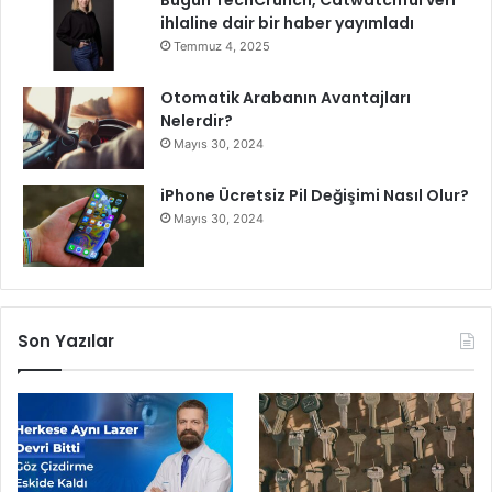
Bugün TechCrunch, Catwatchful veri
F
ihlaline dair bir haber yayımladı
a
Temmuz 4, 2025
a
l
Otomatik Arabanın Avantajları
i
Nelerdir?
y
Mayıs 30, 2024
e
t
iPhone Ücretsiz Pil Değişimi Nasıl Olur?
P
r
Mayıs 30, 2024
o
g
r
a
m
Son Yazılar
ı
n
ı
A
ç
ı