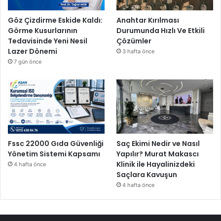
k
l
Göz Çizdirme Eskide Kaldı:
Anahtar Kırılması
a
Görme Kusurlarının
Durumunda Hızlı Ve Etkili
d
Tedavisinde Yeni Nesil
Çözümler
ı
Lazer Dönemi
3 hafta önce
7 gün önce
Fssc 22000 Gıda Güvenliği
Saç Ekimi Nedir ve Nasıl
Yönetim Sistemi Kapsamı
Yapılır? Murat Makascı
Klinik ile Hayalinizdeki
4 hafta önce
Saçlara Kavuşun
4 hafta önce