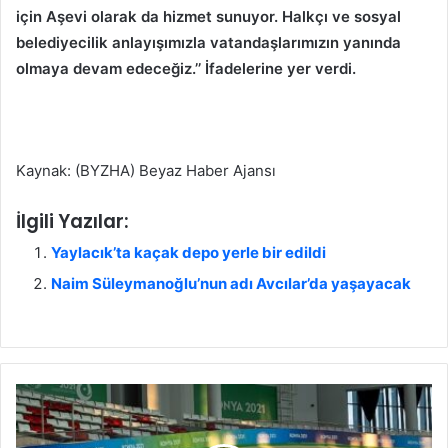
için Aşevi olarak da hizmet sunuyor. Halkçı ve sosyal
belediyecilik anlayışımızla vatandaşlarımızın yanında
olmaya devam edeceğiz.’’ İfadelerine yer verdi.
Kaynak: (BYZHA) Beyaz Haber Ajansı
İlgili Yazılar:
Yaylacık’ta kaçak depo yerle bir edildi
Naim Süleymanoğlu’nun adı Avcılar’da yaşayacak
T
ü
r