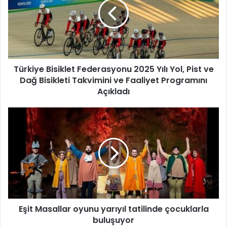
k
i
y
e
B
i
Türkiye Bisiklet Federasyonu 2025 Yılı Yol, Pist ve
s
Dağ Bisikleti Takvimini ve Faaliyet Programını
i
k
Açıkladı
l
e
E
t
ş
F
i
e
t
d
M
e
a
r
s
a
a
s
l
y
Eşit Masallar oyunu yarıyıl tatilinde çocuklarla
l
o
buluşuyor
a