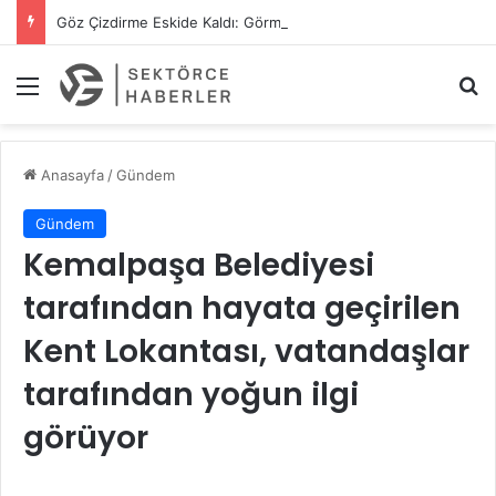
Göz Çizdirme Eskide Kaldı: Görme Kusurlarının Tedavisinde Yeni Nesil Lazer Dönemi
Menü
A
Anasayfa
/
Gündem
Gündem
Kemalpaşa Belediyesi
tarafından hayata geçirilen
Kent Lokantası, vatandaşlar
tarafından yoğun ilgi
görüyor