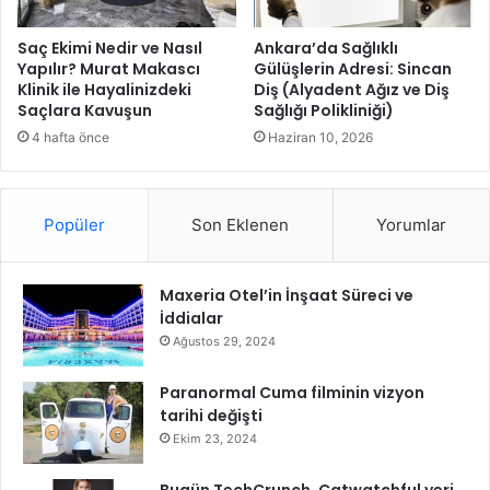
ğ
ç
B
o
Saç Ekimi Nedir ve Nasıl
Ankara’da Sağlıklı
i
c
Yapılır? Murat Makascı
Gülüşlerin Adresi: Sincan
s
Klinik ile Hayalinizdeki
Diş (Alyadent Ağız ve Diş
u
Saçlara Kavuşun
Sağlığı Polikliniği)
i
k
k
l
4 hafta önce
Haziran 10, 2026
l
a
e
r
t
l
Popüler
Son Eklenen
Yorumlar
i
a
T
b
a
u
k
Maxeria Otel’in İnşaat Süreci ve
l
v
İddialar
u
i
ş
Ağustos 29, 2024
m
u
i
y
Paranormal Cuma filminin vizyon
n
o
tarihi değişti
i
r
Ekim 23, 2024
v
e