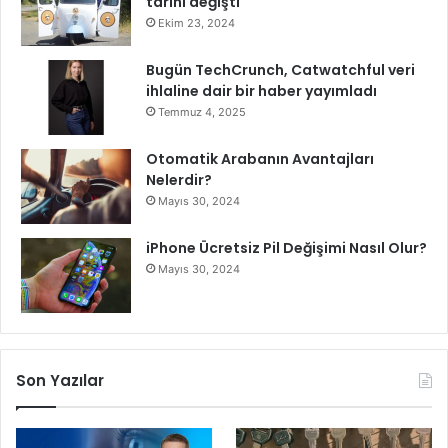
tarihi değişti
a
Ekim 23, 2024
h
'
Bugün TechCrunch, Catwatchful veri
S
ihlaline dair bir haber yayımladı
a
Temmuz 4, 2025
h
n
Otomatik Arabanın Avantajları
e
Nelerdir?
d
Mayıs 30, 2024
e
!
iPhone Ücretsiz Pil Değişimi Nasıl Olur?
Mayıs 30, 2024
Son Yazılar