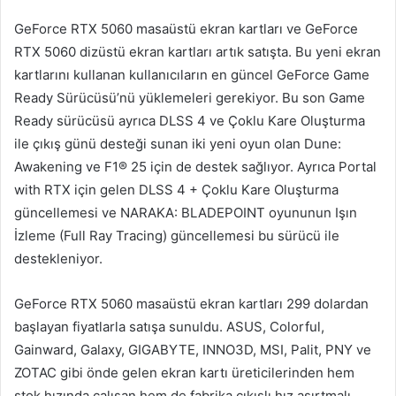
GeForce RTX 5060 masaüstü ekran kartları ve GeForce
RTX 5060 dizüstü ekran kartları artık satışta. Bu yeni ekran
kartlarını kullanan kullanıcıların en güncel GeForce Game
Ready Sürücüsü’nü yüklemeleri gerekiyor. Bu son Game
Ready sürücüsü ayrıca DLSS 4 ve Çoklu Kare Oluşturma
ile çıkış günü desteği sunan iki yeni oyun olan Dune:
Awakening ve F1® 25 için de destek sağlıyor. Ayrıca Portal
with RTX için gelen DLSS 4 + Çoklu Kare Oluşturma
güncellemesi ve NARAKA: BLADEPOINT oyununun Işın
İzleme (Full Ray Tracing) güncellemesi bu sürücü ile
destekleniyor.
GeForce RTX 5060 masaüstü ekran kartları 299 dolardan
başlayan fiyatlarla satışa sunuldu. ASUS, Colorful,
Gainward, Galaxy, GIGABYTE, INNO3D, MSI, Palit, PNY ve
ZOTAC gibi önde gelen ekran kartı üreticilerinden hem
stok hızında çalışan hem de fabrika çıkışlı hız aşırtmalı