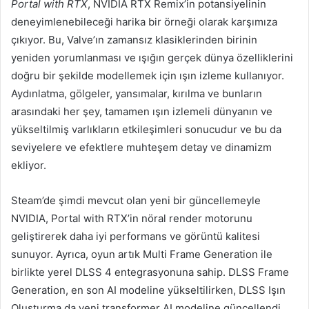
Portal with RTX
, NVIDIA RTX Remix’in potansiyelinin
deneyimlenebileceği harika bir örneği olarak karşımıza
çıkıyor. Bu, Valve’ın zamansız klasiklerinden birinin
yeniden yorumlanması ve ışığın gerçek dünya özelliklerini
doğru bir şekilde modellemek için ışın izleme kullanıyor.
Aydınlatma, gölgeler, yansımalar, kırılma ve bunların
arasındaki her şey, tamamen ışın izlemeli dünyanın ve
yükseltilmiş varlıkların etkileşimleri sonucudur ve bu da
seviyelere ve efektlere muhteşem detay ve dinamizm
ekliyor.
Steam’de şimdi mevcut olan yeni bir güncellemeyle
NVIDIA, Portal with RTX’in nöral render motorunu
geliştirerek daha iyi performans ve görüntü kalitesi
sunuyor. Ayrıca, oyun artık Multi Frame Generation ile
birlikte yerel DLSS 4 entegrasyonuna sahip. DLSS Frame
Generation, en son AI modeline yükseltilirken, DLSS Işın
Oluşturma da yeni transformer AI modeline güncellendi.