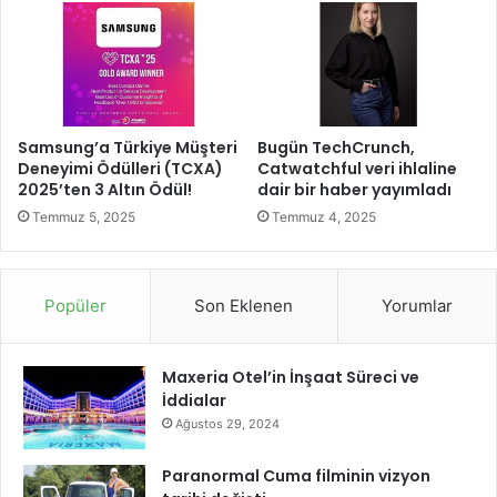
l
a
i
l
Ç
l
ı
e
k
ş
ı
t
ş
Samsung’a Türkiye Müşteri
Bugün TechCrunch,
i
:
Deneyimi Ödülleri (TCXA)
Catwatchful veri ihlaline
T
2025’ten 3 Altın Ödül!
dair bir haber yayımladı
ü
Temmuz 5, 2025
Temmuz 4, 2025
m
G
ü
c
Popüler
Son Eklenen
Yorumlar
ü
y
l
Maxeria Otel’in İnşaat Süreci ve
e
İddialar
'
Ağustos 29, 2024
S
i
Paranormal Cuma filminin vizyon
y