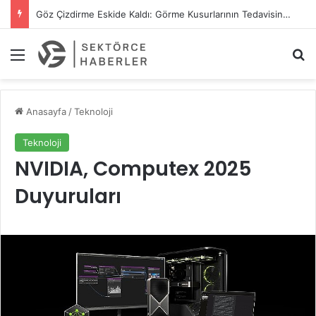
Göz Çizdirme Eskide Kaldı: Görme Kusurlarının Tedavisinde Yeni Nesil Lazer Dönemi
Menü
A
Anasayfa
/
Teknoloji
Teknoloji
NVIDIA, Computex 2025
Duyuruları