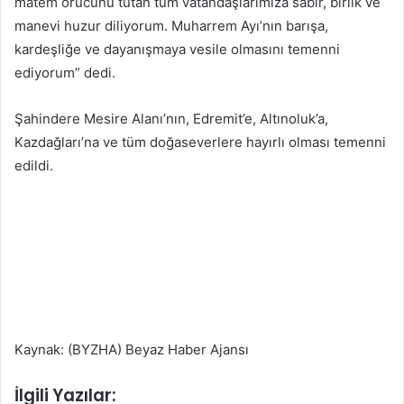
matem orucunu tutan tüm vatandaşlarımıza sabır, birlik ve
manevi huzur diliyorum. Muharrem Ayı’nın barışa,
kardeşliğe ve dayanışmaya vesile olmasını temenni
ediyorum” dedi.
Şahindere Mesire Alanı’nın, Edremit’e, Altınoluk’a,
Kazdağları’na ve tüm doğaseverlere hayırlı olması temenni
edildi.
Kaynak: (BYZHA) Beyaz Haber Ajansı
İlgili Yazılar: