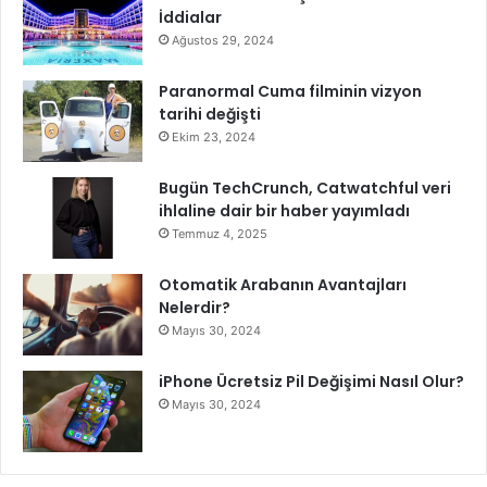
İddialar
t
K
Ağustos 29, 2024
a
l
Paranormal Cuma filminin vizyon
i
tarihi değişti
t
Ekim 23, 2024
e
s
Bugün TechCrunch, Catwatchful veri
i
ihlaline dair bir haber yayımladı
A
Temmuz 4, 2025
r
t
Otomatik Arabanın Avantajları
ı
Nelerdir?
y
Mayıs 30, 2024
o
r
iPhone Ücretsiz Pil Değişimi Nasıl Olur?
Mayıs 30, 2024