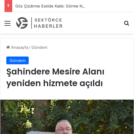
Göz Çizdirme Eskide Kaldı: Görme Kusurlarının Tedavisinde Yeni Nesil Lazer Dönemi
Menü
A
Anasayfa
/
Gündem
Gündem
Şahindere Mesire Alanı
yeniden hizmete açıldı