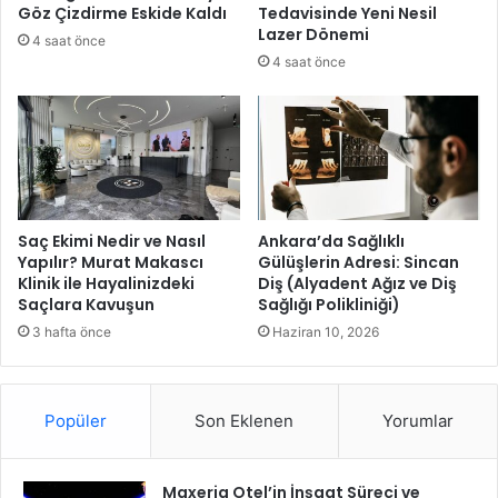
M
Göz Çizdirme Eskide Kaldı
Tedavisinde Yeni Nesil
e
Lazer Dönemi
4 saat önce
r
4 saat önce
k
e
z
i
E
ğ
i
t
Saç Ekimi Nedir ve Nasıl
Ankara’da Sağlıklı
i
Yapılır? Murat Makascı
Gülüşlerin Adresi: Sincan
Klinik ile Hayalinizdeki
Diş (Alyadent Ağız ve Diş
m
Saçlara Kavuşun
Sağlığı Polikliniği)
i
İ
3 hafta önce
Haziran 10, 2026
l
e
H
Popüler
Son Eklenen
Yorumlar
i
z
m
Maxeria Otel’in İnşaat Süreci ve
e