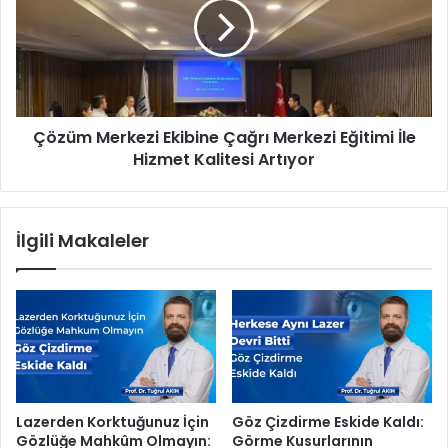
ç
ü
o
m
v
M
a
e
k
r
a
k
Çözüm Merkezi Ekibine Çağrı Merkezi Eğitimi İle
z
e
a
Hizmet Kalitesi Artıyor
z
n
i
d
E
ı
k
İlgili Makaleler
”
i
b
i
n
e
Ç
a
ğ
r
Lazerden Korktuğunuz İçin
Göz Çizdirme Eskide Kaldı:
ı
Gözlüğe Mahkûm Olmayın:
Görme Kusurlarının