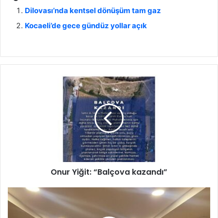
Dilovası’nda kentsel dönüşüm tam gaz
Kocaeli’de gece gündüz yollar açık
O
n
u
r
Y
i
ğ
i
t
Onur Yiğit: “Balçova kazandı”
:
“
B
Ç
a
ö
l
z