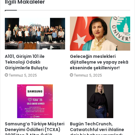
İlgili Makaleler
i
i
d
k
e
i
n
n
i
c
h
i
a
G
l
ü
e
z
A101, Girişim 101 ile
Geleceğin meslekleri
y
m
Teknoloji Odaklı
dijitalleşme ve yapay zekâ
e
a
Girişimlerle Buluştu
ekseninde şekilleniyor!
ç
r
Temmuz 5, 2025
Temmuz 5, 2025
ı
g
k
e
ı
l
y
i
o
y
r
o
r
.
Samsung’a Türkiye Müşteri
Bugün TechCrunch,
Deneyimi Ödülleri (TCXA)
Catwatchful veri ihlaline