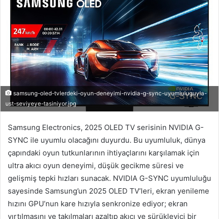
samsung-oled-tvlerdeki-oyun-deneyimi-nvidia-g-sync-uyumluluguyla-
ust-seviyeye-tasiniyor.jpg
Samsung Electronics, 2025 OLED TV serisinin NVIDIA G-
SYNC ile uyumlu olacağını duyurdu. Bu uyumluluk, dünya
çapındaki oyun tutkunlarının ihtiyaçlarını karşılamak için
ultra akıcı oyun deneyimi, düşük gecikme süresi ve
gelişmiş tepki hızları sunacak. NVIDIA G-SYNC uyumluluğu
sayesinde Samsung’un 2025 OLED TV’leri, ekran yenileme
hızını GPU’nun kare hızıyla senkronize ediyor; ekran
yırtılmasını ve takılmaları azaltıp akıcı ve sürükleyici bir