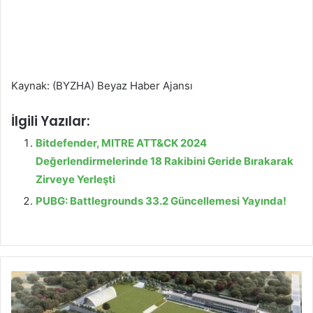
Kaynak: (BYZHA) Beyaz Haber Ajansı
İlgili Yazılar:
Bitdefender, MITRE ATT&CK 2024
Değerlendirmelerinde 18 Rakibini Geride Bırakarak
Zirveye Yerleşti
PUBG: Battlegrounds 33.2 Güncellemesi Yayında!
"
K
ö