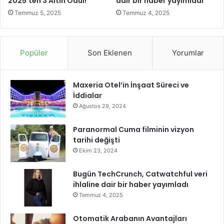
2025’ten 3 Altın Ödül!
dair bir haber yayımladı
Temmuz 5, 2025
Temmuz 4, 2025
Popüler
Son Eklenen
Yorumlar
Maxeria Otel’in İnşaat Süreci ve
İddialar
Ağustos 29, 2024
Paranormal Cuma filminin vizyon
tarihi değişti
Ekim 23, 2024
Bugün TechCrunch, Catwatchful veri
ihlaline dair bir haber yayımladı
Temmuz 4, 2025
Otomatik Arabanın Avantajları