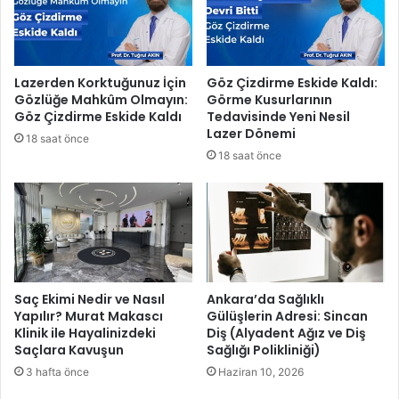
e
k
l
e
Lazerden Korktuğunuz İçin
Göz Çizdirme Eskide Kaldı:
r
Gözlüğe Mahkûm Olmayın:
Görme Kusurlarının
e
Göz Çizdirme Eskide Kaldı
Tedavisinde Yeni Nesil
k
Lazer Dönemi
18 saat önce
a
18 saat önce
r
ş
ı
i
l
a
ç
l
Saç Ekimi Nedir ve Nasıl
Ankara’da Sağlıklı
a
Yapılır? Murat Makascı
Gülüşlerin Adresi: Sincan
Klinik ile Hayalinizdeki
Diş (Alyadent Ağız ve Diş
m
Saçlara Kavuşun
Sağlığı Polikliniği)
a
ç
3 hafta önce
Haziran 10, 2026
a