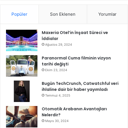
l
ı
Popüler
Son Eklenen
Yorumlar
ş
m
a
Maxeria Otel’in İnşaat Süreci ve
l
İddialar
a
r
Ağustos 29, 2024
ı
h
Paranormal Cuma filminin vizyon
ı
tarihi değişti
z
Ekim 23, 2024
k
a
Bugün TechCrunch, Catwatchful veri
z
ihlaline dair bir haber yayımladı
a
Temmuz 4, 2025
n
d
Otomatik Arabanın Avantajları
ı
Nelerdir?
Mayıs 30, 2024