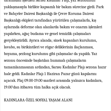
tarafından işletilen Sarısu Kadınlar Plajı, yaz sezonunun
yaklaşmasıyla birlikte kapsamlı bir bakım sürecine girdi. Park
ve Bahçeler Dairesi Başkanlığı ile
Çevre Koruma Dairesi
Başkanlığı
ekipleri tarafından yürütülen çalışmalarla, kış
aylarında deforme olan alanlarda bakım ve onarım işlemleri
yapılırken, ağaç budama ve genel temizlik çalışmaları
gerçekleştirildi. Ayrıca alanda; sinek kapanları kurulumu,
lavabo, su birikintileri ve rögar deliklerinin ilaçlanması,
boyama, şezlong kurulumu gibi çalışmalar da yapıldı. Yaz
sezonu öncesinde başlatılan hummalı çalışmaların
tamamlanmasının ardından, Sarısu Kadınlar Plajı sezona hazır
hale geldi. Kadınlar Plajı 1 Haziran Pazar günü kapılarını
açacak. Plaj 09.00-19.00 saatleri arasında yalnızca kadınlara,
19.00’dan itibaren tüm halka açık olacak.
KADINLARA ÖZEL SOSYAL YAŞAM ALANI