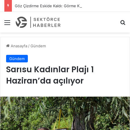
Göz Çizdirme Eskide Kaldı: Görme Kusurlarının Tedavisinde Yeni Nesil Lazer Dönemi
Menü
A
Anasayfa
/
Gündem
Gündem
Sarısu Kadınlar Plajı 1
Haziran’da açılıyor