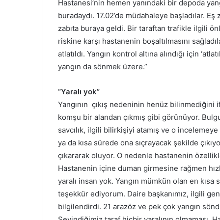
Hastanesi’nin hemen yanındaki bir depoda yangı
buradaydı. 17.02’de müdahaleye başladılar. Eş 
zabıta buraya geldi. Bir taraftan trafikle ilgili 
riskine karşı hastanenin boşaltılmasını sağladıl
atlatıldı. Yangın kontrol altına alındığı için ‘atla
yangın da sönmek üzere.”
“Yaralı yok”
Yangının çıkış nedeninin henüz bilinmediğini
komşu bir alandan çıkmış gibi görünüyor. Bulgul
savcılık, ilgili bilirkişiyi atamış ve o incelem
ya da kısa sürede ona sıçrayacak şekilde çıkıyo
çıkararak oluyor. O nedenle hastanenin özelli
Hastanenin içine duman girmesine rağmen hızlıca
yaralı insan yok. Yangın mümkün olan en kısa 
teşekkür ediyorum. Daire başkanımız, ilgili gen
bilgilendirdi. 21 arazöz ve pek çok yangın söndü
Sevindiğimiz taraf hiçbir yaralının olmaması. 