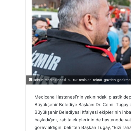
sehrin-merkezindeki-bu-tur-tesisleri-tekrar-gozden-gecirme
Medicana Hastanesi’nin yakınındaki plastik depo
Büyükşehir Belediye Başkanı Dr. Cemil Tugay 
Büyükşehir Belediyesi İtfaiyesi ekiplerinin i
başladığını, zabıta ekiplerinin de hastanede y
görev aldığını belirten Başkan Tugay, “Bizi ra