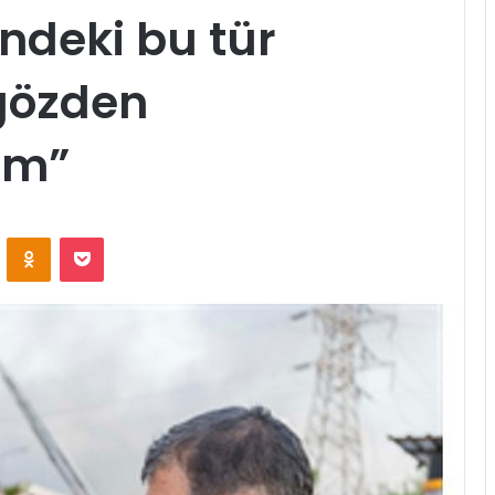
ndeki bu tür
 gözden
ım”
ontakte
Odnoklassniki
Pocket