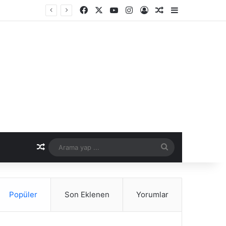
Facebook
X
YouTube
Instagram
Kayıt Ol
Rastgele Makale
Kenar Bölme
er Dönemi
Rastgele Makale
Arama
yap
...
Popüler
Son Eklenen
Yorumlar