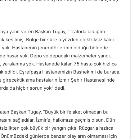
oruya yanıt veren Başkan Tugay, “Trafoda bildiğim
k kesilmiş. Bölge bir süre o yüzden elektriksiz kaldı.
 yok. Hastanenin jeneratörlerinin olduğu bölgede
de hasar yok. Depo ve depodaki malzemeler yandı.
, yaralanma yok. Hastanede kalan 75 hasta çok hızlıca
nakledildi. Eşrefpaşa Hastanemizin Başhekimi de burada.
 girecektik ama hastaların İzmir Şehir Hastanesi’nde
arda da hiçbir sorun yok” dedi.
ırlatan Başkan Tugay, “Büyük bir felaket olmadan bu
asını sağladılar. İzmir’e, halkımıza geçmiş olsun. Dün
izlikten çok büyük bir yangın çıktı. Rüzgarla hızlıca
k. Önümüzdeki günlerde benzer olayların olmaması için