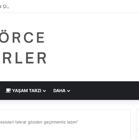
 Çizdirme Eskide Kaldı: Görme Kusurlarının Tedavisinde Yeni Nesil Laz
YAŞAM TARZI
DAHA
tesisleri tekrar gözden geçirmemiz lazım”