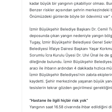
kadar büyük bir yangının çıkabiliyor olması. Bu
Benzer riskler açısından şehrin merkezindeki b
Önümüzdeki günlerde böyle bir ödevimiz var” 
İzmir Büyükşehir Belediye Başkanı Dr. Cemil T
deposunda çıkan yangın nedeniyle yangın bölg
Tugay, İzmir Büyükşehir Belediyesi Genel Sekr
Belediyesi İtfaiye Dairesi Başkanı Yaşar Korkma
Sorumlu İcra Kurulu Üyesi Dr. Ulvi Ünal ile d
dileğinde bulundu. İzmir Büyükşehir Belediyes
aracı ile ihbarın ardından 4 dakikada hızlıc
İzmir Büyükşehir Belediyesi’nin zabıta ekipleri
kaydetti. Şehir merkezinde yaşanan büyük yan
tesislerin tekrar gözden geçirilmesi gerektiğinin
“Hastane ile ilgili hiçbir risk yok”
Yangının saat 16.58 civarında ihbar edildiğini 