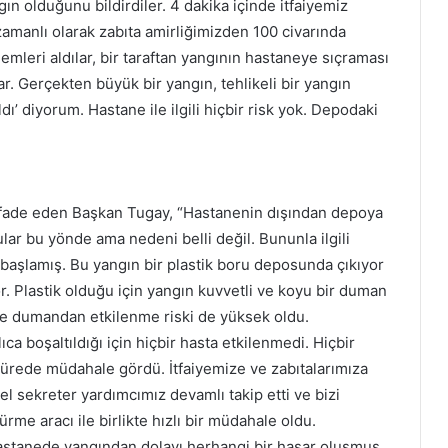
n olduğunu bildirdiler. 4 dakika içinde itfaiyemiz
zamanlı olarak zabıta amirliğimizden 100 civarında
önlemleri aldılar, bir taraftan yangının hastaneye sıçraması
ar. Gerçekten büyük bir yangın, tehlikeli bir yangın
tıldı’ diyorum. Hastane ile ilgili hiçbir risk yok. Depodaki
 ifade eden Başkan Tugay, “Hastanenin dışından depoya
ar bu yönde ama nedeni belli değil. Bununla ilgili
eye başlamış. Bu yangın bir plastik boru deposunda çıkıyor
r. Plastik olduğu için yangın kuvvetli ve koyu bir duman
kle dumandan etkilenme riski de yüksek oldu.
 boşaltıldığı için hiçbir hasta etkilenmedi. Hiçbir
sürede müdahale gördü. İtfaiyemize ve zabıtalarımıza
el sekreter yardımcımız devamlı takip etti ve bizi
rme aracı ile birlikte hızlı bir müdahale oldu.
Hastanede yangından dolayı herhangi bir hasar oluşmuş