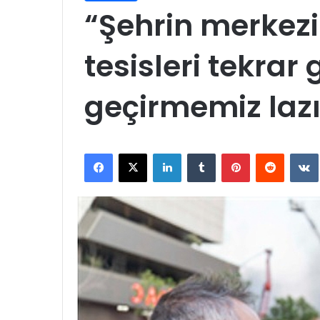
“Şehrin merkezi
tesisleri tekrar
geçirmemiz laz
Facebook
X
LinkedIn
Tumblr
Pinterest
Reddit
VK