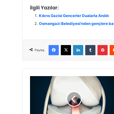
İlgili Yazılar:
Kıbrıs Gazisi Gencerler Dualarla Anıldı
Osmangazi Belediyesi’nden gençlere ba
Facebook
X
LinkedIn
Tumblr
Pinterest
Paylaş
M
e
n
i
s
k
ü