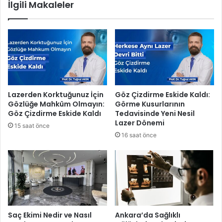
İlgili Makaleler
m
d
a
u
m
y
l
a
a
r
d
l
ı
ı
t
e
Lazerden Korktuğunuz İçin
Göz Çizdirme Eskide Kaldı:
k
Gözlüğe Mahkûm Olmayın:
Görme Kusurlarının
n
Göz Çizdirme Eskide Kaldı
Tedavisinde Yeni Nesil
o
Lazer Dönemi
15 saat önce
l
16 saat önce
o
j
i
l
e
r
l
e
Saç Ekimi Nedir ve Nasıl
Ankara’da Sağlıklı