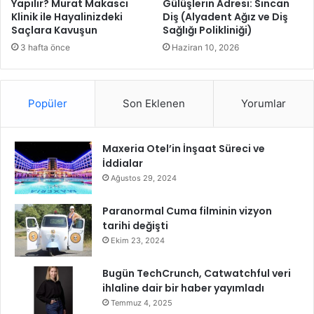
g
Yapılır? Murat Makascı
Gülüşlerin Adresi: Sincan
Klinik ile Hayalinizdeki
Diş (Alyadent Ağız ve Diş
e
Saçlara Kavuşun
Sağlığı Polikliniği)
l
e
3 hafta önce
Haziran 10, 2026
c
e
ğ
Popüler
Son Eklenen
Yorumlar
i
ş
e
Maxeria Otel’in İnşaat Süreci ve
k
İddialar
i
l
Ağustos 29, 2024
l
e
Paranormal Cuma filminin vizyon
n
tarihi değişti
d
Ekim 23, 2024
i
r
Bugün TechCrunch, Catwatchful veri
i
ihlaline dair bir haber yayımladı
y
Temmuz 4, 2025
o