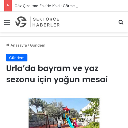
Göz Çizdirme Eskide Kaldı: Görme Kusurlarının Tedavisinde Yeni Nesil Lazer Dönemi
Menü
A
Anasayfa
/
Gündem
Gündem
Urla’da bayram ve yaz
sezonu için yoğun mesai