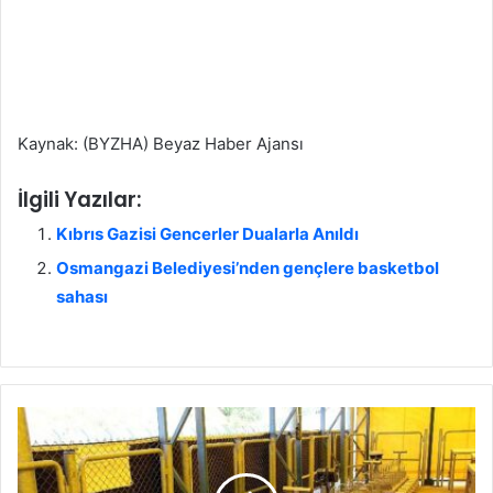
Kaynak: (BYZHA) Beyaz Haber Ajansı
İlgili Yazılar:
Kıbrıs Gazisi Gencerler Dualarla Anıldı
Osmangazi Belediyesi’nden gençlere basketbol
sahası
İ
B
B
b