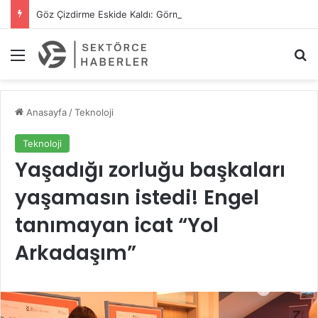
Göz Çizdirme Eskide Kaldı: Görme Kusurlarının Tedavisinde Yeni Nesil Lazer Dönemi
Menü
A
Anasayfa
/
Teknoloji
Teknoloji
Yaşadığı zorluğu başkaları
yaşamasın istedi! Engel
tanımayan icat “Yol
Arkadaşım”