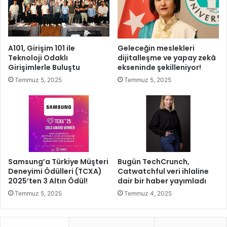
ü
t
k
e
ş
d
e
a
A101, Girişim 101 ile
Geleceğin meslekleri
h
v
Teknoloji Odaklı
dijitalleşme ve yapay zekâ
i
i
Girişimlerle Buluştu
ekseninde şekilleniyor!
r
a
Temmuz 5, 2025
Temmuz 5, 2025
h
l
e
t
m
ı
e
n
n
d
y
a
a
p
Samsung’a Türkiye Müşteri
Bugün TechCrunch,
t
Deneyimi Ödülleri (TCXA)
Catwatchful veri ihlaline
ı
2025’ten 3 Altın Ödül!
dair bir haber yayımladı
Temmuz 5, 2025
Temmuz 4, 2025