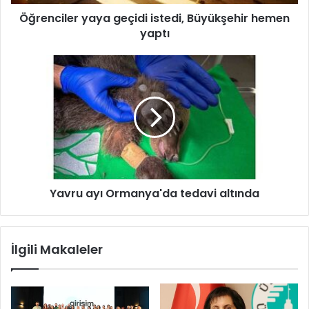
e
Öğrenciler yaya geçidi istedi, Büyükşehir hemen
r
yaptı
y
a
y
Y
a
a
g
v
e
r
ç
u
i
a
d
y
i
ı
i
O
s
Yavru ayı Ormanya'da tedavi altında
r
t
m
e
a
d
n
İlgili Makaleler
i
y
,
a
B
'
ü
d
y
a