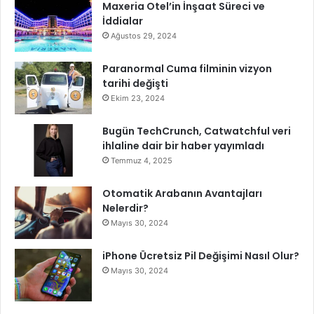
Maxeria Otel’in İnşaat Süreci ve
t
n
İddialar
"
d
Y
e
Ağustos 29, 2024
o
L
l
a
Paranormal Cuma filminin vizyon
A
b
tarihi değişti
r
u
Ekim 23, 2024
k
b
a
u
Bugün TechCrunch, Catwatchful veri
d
b
ihlaline dair bir haber yayımladı
a
e
Temmuz 4, 2025
ş
b
ı
e
Otomatik Arabanın Avantajları
m
k
Nelerdir?
"
a
Mayıs 30, 2024
l
d
iPhone Ücretsiz Pil Değişimi Nasıl Olur?
a
Mayıs 30, 2024
t
m
a