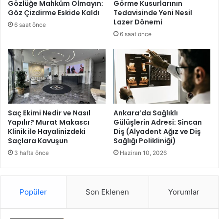
Gözlüğe Mahkûm Olmayın:
Görme Kusurlarının
e
o
Göz Çizdirme Eskide Kaldı
Tedavisinde Yeni Nesil
d
l
Lazer Dönemi
6 saat önce
i
a
6 saat önce
!
n
E
d
n
ı
g
r
e
ı
l
c
t
ı
a
l
Saç Ekimi Nedir ve Nasıl
Ankara’da Sağlıklı
n
ı
Yapılır? Murat Makascı
Gülüşlerin Adresi: Sincan
ı
Klinik ile Hayalinizdeki
Diş (Alyadent Ağız ve Diş
k
Saçlara Kavuşun
Sağlığı Polikliniği)
m
s
a
i
3 hafta önce
Haziran 10, 2026
y
t
a
e
n
l
Popüler
Son Eklenen
Yorumlar
i
e
c
r
a
i