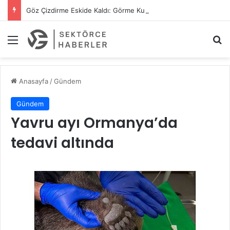
Göz Çizdirme Eskide Kaldı: Görme Kusurlarının Tedavisinde Yeni Nesil Lazer Dönemi
Menü
A
Anasayfa
/
Gündem
Gündem
Yavru ayı Ormanya’da
tedavi altında