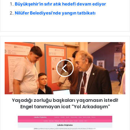
Büyükşehir’in sıfır atık hedefi devam ediyor
Nilüfer Belediyesi’nde yangın tatbikatı
Y
a
ş
a
d
ı
ğ
ı
z
Yaşadığı zorluğu başkaları yaşamasın istedi!
o
Engel tanımayan icat "Yol Arkadaşım"
r
l
u
D
ğ
o