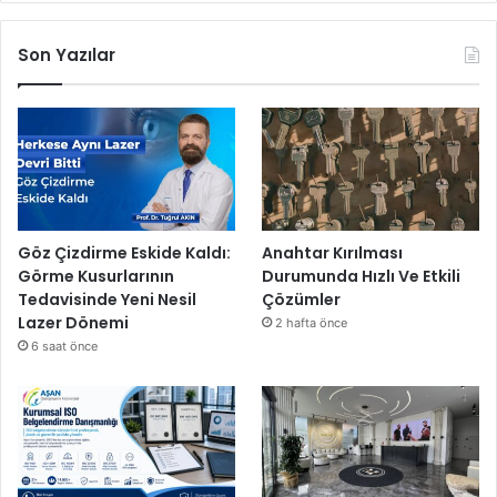
c
a
s
Son Yazılar
ı
n
ı
k
u
l
l
a
Göz Çizdirme Eskide Kaldı:
Anahtar Kırılması
n
Görme Kusurlarının
Durumunda Hızlı Ve Etkili
ı
Tedavisinde Yeni Nesil
Çözümler
y
Lazer Dönemi
2 hafta önce
o
6 saat önce
r
!