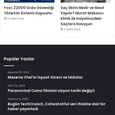
Fssc 22000 Gıda Güvenliği
Saç Ekimi Nedir ve Nasıl
Yönetim Sistemi Kapsamı
Yapılır? Murat Makascı
Klinik ile Hayalinizdeki
3 hafta önce
Saçlara Kavuşun
3 hafta önce
Popüler Yazılar
Ağustos 29, 2024
Maxeria Otel’in İnşaat Süreci ve İddialar
Ekim 23, 2024
Paranormal Cuma filminin vizyon tarihi değişti
Temmuz 4, 2025
Bugün TechCrunch, Catwatchful veri ihlaline dair bir
haber yayımladı