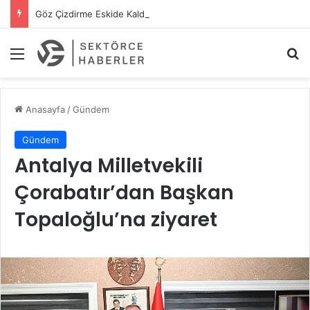
Göz Çizdirme Eskide Kaldı: Görme Kusurlarının Tedavisinde Yeni Nesil Lazer Dönemi
Menü
A
Anasayfa
/
Gündem
Gündem
Antalya Milletvekili
Çorabatır’dan Başkan
Topaloğlu’na ziyaret