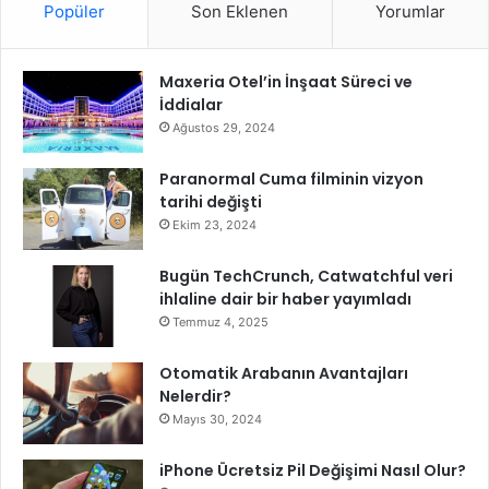
Popüler
Son Eklenen
Yorumlar
D
ö
n
Maxeria Otel’in İnşaat Süreci ve
e
İddialar
m
B
Ağustos 29, 2024
a
ş
Paranormal Cuma filminin vizyon
l
tarihi değişti
ı
Ekim 23, 2024
y
o
Bugün TechCrunch, Catwatchful veri
r
ihlaline dair bir haber yayımladı
Temmuz 4, 2025
Otomatik Arabanın Avantajları
Nelerdir?
Mayıs 30, 2024
iPhone Ücretsiz Pil Değişimi Nasıl Olur?