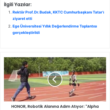
İlgili Yazılar:
Rektör Prof. Dr. Budak, KKTC Cumhurbaşkanı Tatar’ı
ziyaret etti
Ege Üniversitesi Yıllık Değerlendirme Toplantısı
gerçekleştirildi
H
O
N
O
R
,
R
o
b
HONOR, Robotik Alanına Adım Atıyor: "Alpha
o