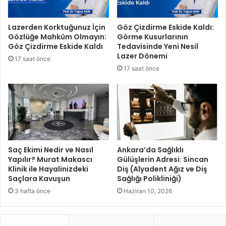
A
'
l
d
Lazerden Korktuğunuz İçin
Göz Çizdirme Eskide Kaldı:
p
a
Gözlüğe Mahkûm Olmayın:
Görme Kusurlarının
h
Y
Göz Çizdirme Eskide Kaldı
Tedavisinde Yeni Nesil
a
a
Lazer Dönemi
17 saat önce
P
ş
17 saat önce
l
a
a
t
n
ı
ı
l
"
a
i
c
l
a
e
k
Saç Ekimi Nedir ve Nasıl
Ankara’da Sağlıklı
Y
Yapılır? Murat Makascı
Gülüşlerin Adresi: Sincan
Klinik ile Hayalinizdeki
Diş (Alyadent Ağız ve Diş
e
Saçlara Kavuşun
Sağlığı Polikliniği)
n
i
3 hafta önce
Haziran 10, 2026
B
i
r