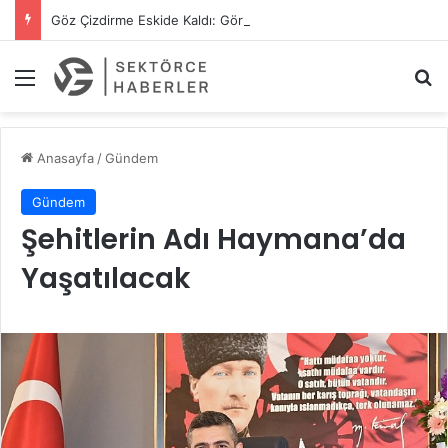
Göz Çizdirme Eskide Kaldı: Görme Kusurlarının Tedavisinde Yeni Nesil Lazer Dönemi
Menü
A
Anasayfa
/
Gündem
Gündem
Şehitlerin Adı Haymana’da
Yaşatılacak