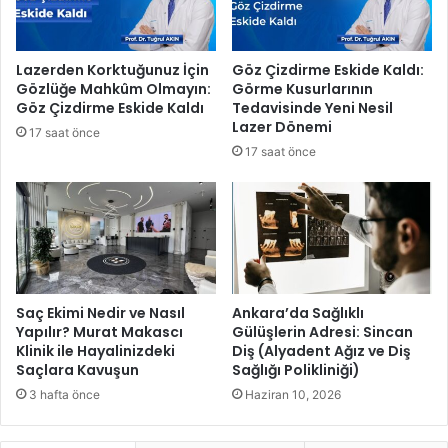
B
k
a
v
ş
e
Lazerden Korktuğunuz İçin
Göz Çizdirme Eskide Kaldı:
k
6
Gözlüğe Mahkûm Olmayın:
Görme Kusurlarının
a
.
Göz Çizdirme Eskide Kaldı
Tedavisinde Yeni Nesil
n
H
Lazer Dönemi
17 saat önce
T
a
17 saat önce
o
l
p
k
a
M
l
a
o
n
ğ
d
l
ı
u
r
Saç Ekimi Nedir ve Nasıl
Ankara’da Sağlıklı
’
a
Yapılır? Murat Makascı
Gülüşlerin Adresi: Sincan
n
Klinik ile Hayalinizdeki
Diş (Alyadent Ağız ve Diş
K
Saçlara Kavuşun
Sağlığı Polikliniği)
a
ö
z
p
3 hafta önce
Haziran 10, 2026
i
r
y
ü