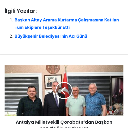
İlgili Yazılar:
Başkan Altay Arama Kurtarma Çalışmasına Katılan
Tüm Ekiplere Teşekkür Etti
Büyükşehir Belediyesi’nin Acı Günü
A
n
t
a
l
y
a
M
i
Antalya Milletvekili Çorabatır’dan Başkan
l
l