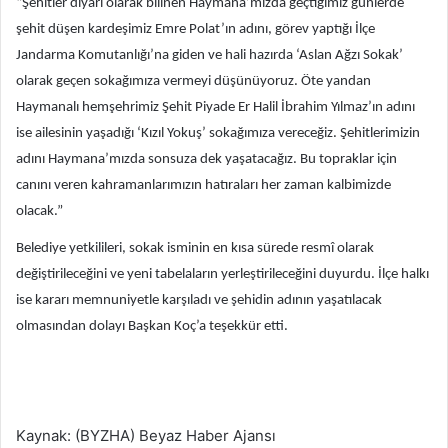
“Şehitler diyarı olarak bilinen Haymana’mızda geçtiğimiz günlerde
şehit düşen kardeşimiz Emre Polat’ın adını, görev yaptığı İlçe
Jandarma Komutanlığı’na giden ve hali hazırda ‘Aslan Ağzı Sokak’
olarak geçen sokağımıza vermeyi düşünüyoruz. Öte yandan
Haymanalı hemşehrimiz Şehit Piyade Er Halil İbrahim Yılmaz’ın adını
ise ailesinin yaşadığı ‘Kızıl Yokuş’ sokağımıza vereceğiz. Şehitlerimizin
adını Haymana’mızda sonsuza dek yaşatacağız. Bu topraklar için
canını veren kahramanlarımızın hatıraları her zaman kalbimizde
olacak.”
Belediye yetkilileri, sokak isminin en kısa sürede resmî olarak
değiştirileceğini ve yeni tabelaların yerleştirileceğini duyurdu. İlçe halkı
ise kararı memnuniyetle karşıladı ve şehidin adının yaşatılacak
olmasından dolayı Başkan Koç’a teşekkür etti.
Kaynak: (BYZHA) Beyaz Haber Ajansı