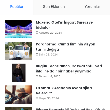
a
b
Popüler
Son Eklenen
Yorumlar
r
a
e
ş
t
ı
Maxeria Otel’in İnşaat Süreci ve
’
İddialar
n
d
Ağustos 29, 2024
a
A
Paranormal Cuma filminin vizyon
ç
tarihi değişti
ı
Ekim 23, 2024
l
d
Bugün TechCrunch, Catwatchful veri
ı
ihlaline dair bir haber yayımladı
Temmuz 4, 2025
Otomatik Arabanın Avantajları
Nelerdir?
Mayıs 30, 2024
iPhone Ücretsiz Pil Değişimi Nasıl Olur?