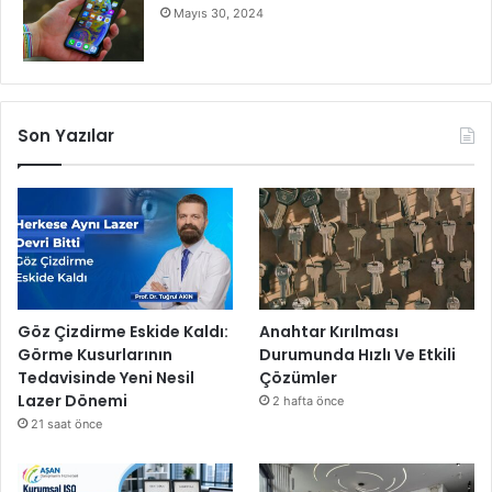
s
Mayıs 30, 2024
i
b
e
r
g
Son Yazılar
ü
v
e
n
l
i
k
t
Göz Çizdirme Eskide Kaldı:
Anahtar Kırılması
r
Görme Kusurlarının
Durumunda Hızlı Ve Etkili
e
Tedavisinde Yeni Nesil
Çözümler
n
Lazer Dönemi
2 hafta önce
d
21 saat önce
l
e
r