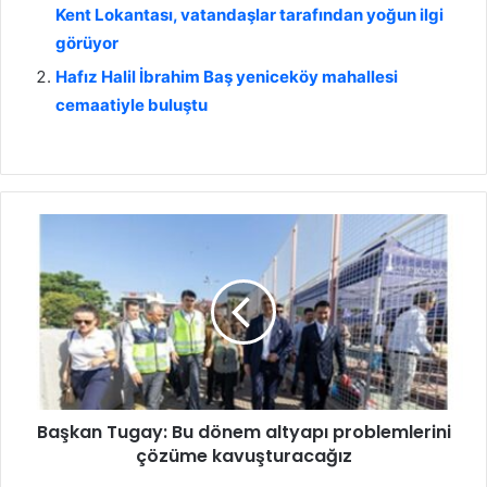
Kent Lokantası, vatandaşlar tarafından yoğun ilgi
görüyor
Hafız Halil İbrahim Baş yeniceköy mahallesi
cemaatiyle buluştu
B
a
ş
k
a
n
T
u
g
Başkan Tugay: Bu dönem altyapı problemlerini
a
çözüme kavuşturacağız
y
: