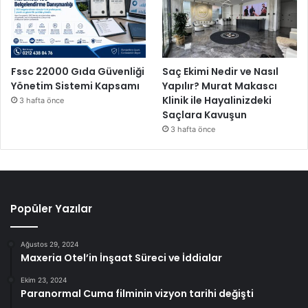
i
n
i
p
a
Fssc 22000 Gıda Güvenliği
Saç Ekimi Nedir ve Nasıl
y
Yönetim Sistemi Kapsamı
Yapılır? Murat Makascı
l
Klinik ile Hayalinizdeki
3 hafta önce
a
Saçlara Kavuşun
ş
3 hafta önce
ı
y
o
r
Popüler Yazılar
Ağustos 29, 2024
Maxeria Otel’in İnşaat Süreci ve İddialar
Ekim 23, 2024
Paranormal Cuma filminin vizyon tarihi değişti