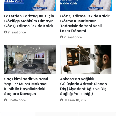
l
a
e
n
r
e
Lazerden Korktuğunuz İçin
Göz Çizdirme Eskide Kaldı:
i
l
Gözlüğe Mahkûm Olmayın:
Görme Kusurlarının
n
e
Göz Çizdirme Eskide Kaldı
Tedavisinde Yeni Nesil
i
r
Lazer Dönemi
21 saat önce
ç
v
21 saat önce
ö
a
z
r
ü
:
m
K
e
a
k
s
a
p
v
e
Saç Ekimi Nedir ve Nasıl
Ankara’da Sağlıklı
u
r
Yapılır? Murat Makascı
Gülüşlerin Adresi: Sincan
ş
Klinik ile Hayalinizdeki
Diş (Alyadent Ağız ve Diş
s
Saçlara Kavuşun
Sağlığı Polikliniği)
t
k
u
y
3 hafta önce
Haziran 10, 2026
r
O
a
r
c
t