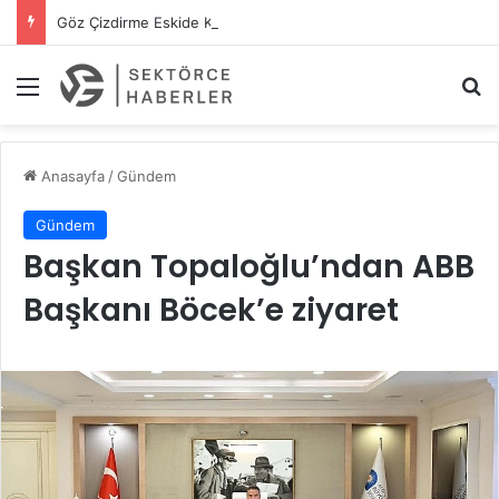
Göz Çizdirme Eskide Kaldı: Görme Kusurlarının Tedavisinde Yeni Nesil Lazer Dönemi
Menü
A
Anasayfa
/
Gündem
Gündem
Başkan Topaloğlu’ndan ABB
Başkanı Böcek’e ziyaret