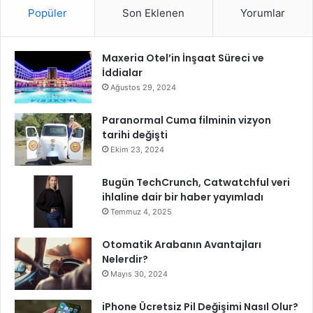
Popüler
Son Eklenen
Yorumlar
a
a
ğ
D
ı
o
z
Maxeria Otel’in İnşaat Süreci ve
ğ
İddialar
u
,
Ağustos 29, 2024
T
ü
Paranormal Cuma filminin vizyon
r
tarihi değişti
k
Ekim 23, 2024
i
y
Bugün TechCrunch, Catwatchful veri
e
ihlaline dair bir haber yayımladı
v
Temmuz 4, 2025
e
A
Otomatik Arabanın Avantajları
f
Nelerdir?
r
Mayıs 30, 2024
i
k
iPhone Ücretsiz Pil Değişimi Nasıl Olur?
a