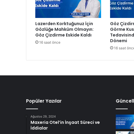
a
n
A
Lazerden Korktuğunuz İçin
Göz Çizdir
y
Gözlüğe Mahkûm Olmayın:
Görme Kusu
ı
Göz Çizdirme Eskide Kaldı
Tedavisind
M
Dönemi
16 saat önce
e
16 saat önc
c
l
i
s
T
o
p
l
a
Popüler Yazılar
Güncell
n
t
Ağustos 29, 2024
ı
Maxeria Otel’in İnşaat Süreci ve
s
İddialar
ı