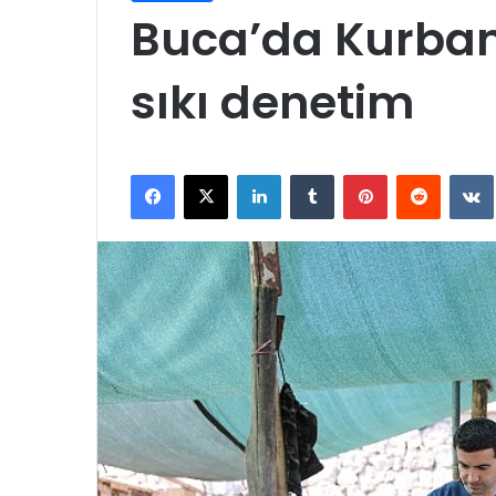
Buca’da Kurban
sıkı denetim
Facebook
X
LinkedIn
Tumblr
Pinterest
Reddit
VK