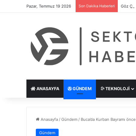
Pazar, Temmuz 19 2026
Son Dakika Haberleri
Göz Çiz
ANASAYFA
GÜNDEM
TEKNOLOJI
Anasayfa
/
Gündem
/
Buca’da Kurban Bayramı önces
Gündem