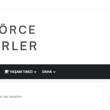
dirme Eskide Kaldı: Görme Kusurlarının Tedavisinde Yeni Nesil Lazer Dö
YAŞAM TARZI
DAHA
i sıkı denetim