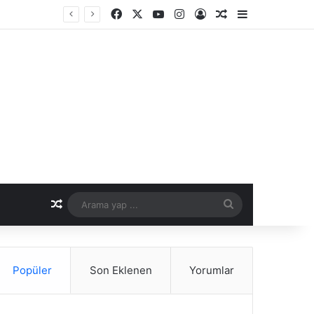
Facebook
X
YouTube
Instagram
Kayıt Ol
Rastgele Makale
Kenar Bölme
nemi
Rastgele Makale
Arama
yap
...
Popüler
Son Eklenen
Yorumlar