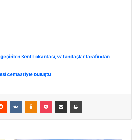
geçirilen Kent Lokantası, vatandaşlar tarafından
lesi cemaatiyle buluştu
Reddit
VKontakte
Odnoklassniki
Pocket
E-Posta ile paylaş
Yazdır