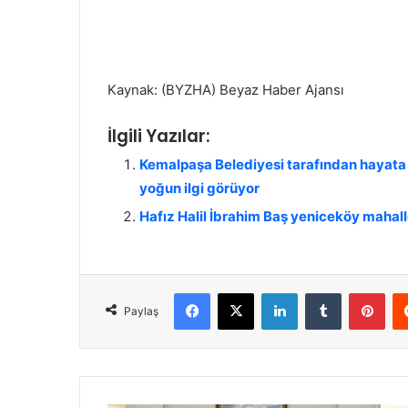
Kaynak: (BYZHA) Beyaz Haber Ajansı
İlgili Yazılar:
Kemalpaşa Belediyesi tarafından hayata 
yoğun ilgi görüyor
Hafız Halil İbrahim Baş yeniceköy mahal
Facebook
X
LinkedIn
Tumblr
Pinterest
Paylaş