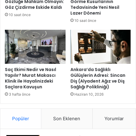
Gözlüğe Mahkûm Olmayın:
Görme Kusurlarının
l
e
Göz Çizdirme Eskide Kaldı
Tedavisinde Yeni Nesil
d
l
Lazer Dönemi
10 saat önce
i
e
10 saat önce
r
i
n
i
n
t
a
m
Saç Ekimi Nedir ve Nasıl
Ankara’da Sağlıklı
Yapılır? Murat Makascı
Gülüşlerin Adresi: Sincan
z
Klinik ile Hayalinizdeki
Diş (Alyadent Ağız ve Diş
a
Saçlara Kavuşun
Sağlığı Polikliniği)
m
a
3 hafta önce
Haziran 10, 2026
n
ı
!
Popüler
Son Eklenen
Yorumlar