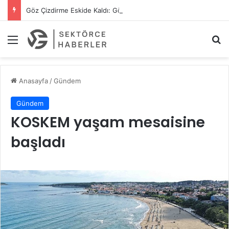
Göz Çizdirme Eskide Kaldı: Görme Kusurlarının Tedavisinde Yeni Nesil Lazer Dönemi
Menü
A
Anasayfa
/
Gündem
Gündem
KOSKEM yaşam mesaisine
başladı