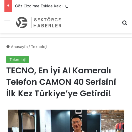
Göz Çizdirme Eskide Kaldı: Görme Kusurlarının Tedavisinde Yeni Nesil Lazer Dönemi
Menü
A
Anasayfa
/
Teknoloji
Teknoloji
TECNO, En İyi AI Kameralı
Telefon CAMON 40 Serisini
İlk Kez Türkiye’ye Getirdi!