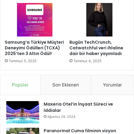
E
t
k
i
n
M
ü
Samsung’a Türkiye Müşteri
Bugün TechCrunch,
c
Deneyimi Ödülleri (TCXA)
Catwatchful veri ihlaline
2025’ten 3 Altın Ödül!
dair bir haber yayımladı
a
d
Temmuz 5, 2025
Temmuz 4, 2025
e
l
e
Popüler
Son Eklenen
Yorumlar
Maxeria Otel’in İnşaat Süreci ve
İddialar
Ağustos 29, 2024
Paranormal Cuma filminin vizyon