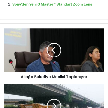
Sony’den Yeni G Master™ Standart Zoom Lens
A
l
i
a
ğ
a
B
e
l
Aliağa Belediye Meclisi Toplanıyor
e
d
i
C
y
a
e
n
M
i
e
k