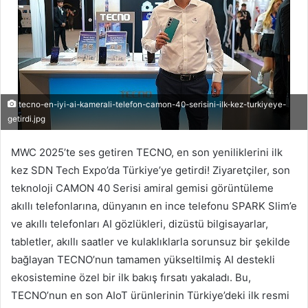
tecno-en-iyi-ai-kamerali-telefon-camon-40-serisini-ilk-kez-turkiyeye-
getirdi.jpg
MWC 2025’te ses getiren TECNO, en son yeniliklerini ilk
kez SDN Tech Expo’da Türkiye’ye getirdi! Ziyaretçiler, son
teknoloji CAMON 40 Serisi amiral gemisi görüntüleme
akıllı telefonlarına, dünyanın en ince telefonu SPARK Slim’e
ve akıllı telefonları AI gözlükleri, dizüstü bilgisayarlar,
tabletler, akıllı saatler ve kulaklıklarla sorunsuz bir şekilde
bağlayan TECNO’nun tamamen yükseltilmiş AI destekli
ekosistemine özel bir ilk bakış fırsatı yakaladı. Bu,
TECNO’nun en son AIoT ürünlerinin Türkiye’deki ilk resmi