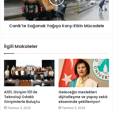
c
'
l
t
i
e
s
S
Canik'te Sağanak Yağışa Karşı Etkin Mücadele
i
a
T
ğ
o
a
p
n
İlgili Makaleler
l
a
a
k
n
Y
ı
a
y
ğ
o
ı
r
ş
a
K
A101, Girişim 101 ile
Geleceğin meslekleri
a
Teknoloji Odaklı
dijitalleşme ve yapay zekâ
r
Girişimlerle Buluştu
ekseninde şekilleniyor!
ş
Temmuz 5, 2025
Temmuz 5, 2025
ı